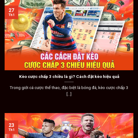
27
Th1
Kèo cược chấp 3 chiều là gì? Cách đặt kèo hiệu quả
Trong giới cá cược thể thao, đặc biệt là bóng đá, kèo cược chấp 3
[...]
23
Th1