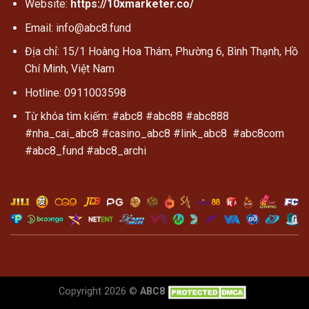
Website:
https://10xmarketer.co/
Email:
info@abc8.fund
Địa chỉ:
15/1 Hoàng Hoa Thám, Phường 6, Bình Thạnh, Hồ
Chí Minh, Việt Nam
Hotline:
0911003598
Từ khóa tìm kiếm: #abc8 #abc88 #abc888
#nha_cai_abc8 #casino_abc8 #link_abc8 #abc8com
#abc8_fund #abc8_archi
Copyright 2026 ©
ABC8