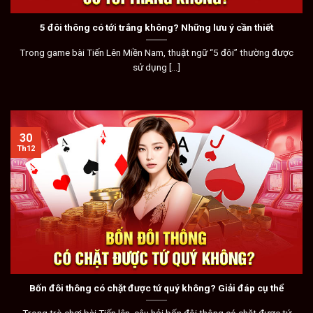
5 đôi thông có tới trắng không? Những lưu ý cần thiết
Trong game bài Tiến Lên Miền Nam, thuật ngữ “5 đôi” thường được
sử dụng [...]
30
Th12
Bốn đôi thông có chặt được tứ quý không? Giải đáp cụ thể